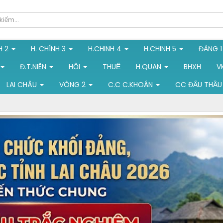
H 2
H. CHÍNH 3
H.CHINH 4
H.CHINH 5
ĐẢNG 
Đ.T.NIÊN
HỘI
THUẾ
H.QUAN
BHXH
V
LAI CHÂU
VÒNG 2
C.C C.KHOÁN
CC ĐẤU THẦU