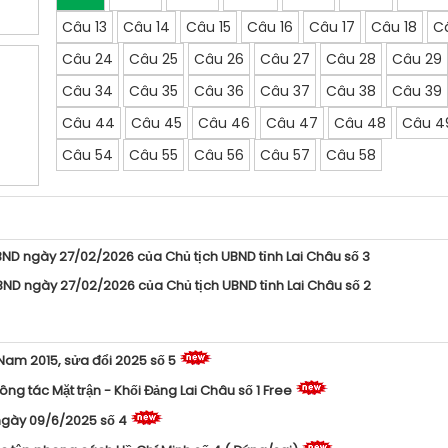
Câu 13
Câu 14
Câu 15
Câu 16
Câu 17
Câu 18
C
Câu 24
Câu 25
Câu 26
Câu 27
Câu 28
Câu 29
Câu 34
Câu 35
Câu 36
Câu 37
Câu 38
Câu 39
Câu 44
Câu 45
Câu 46
Câu 47
Câu 48
Câu 4
Câu 54
Câu 55
Câu 56
Câu 57
Câu 58
ND ngày 27/02/2026 của Chủ tịch UBND tỉnh Lai Châu số 3
ND ngày 27/02/2026 của Chủ tịch UBND tỉnh Lai Châu số 2
 Nam 2015, sửa đổi 2025 số 5
ng tác Mặt trận - Khối Đảng Lai Châu số 1 Free
ngày 09/6/2025 số 4