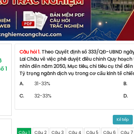
Câu hỏi 1.
Theo Quyết định số 333/QĐ-UBND ngày
Lai Châu về việc phê duyệt điều chỉnh Quy hoạch 
6
nhìn đến năm 2050, Mục tiêu, chỉ tiêu cụ thể đến
ố 1
Tỷ trọng ngành dịch vụ trong cơ cấu kinh tế ch
A.
31-33%
B.
C.
32-33%
D.
Kế tiếp
Câu 1
Câu 2
Câu 3
Câu 4
Câu 5
Câu 6
Câu 7