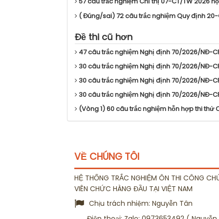
57 câu trắc nghiệm Chỉ thị 07-CT/TW 2026 họ
( Đúng/sai) 72 câu trắc nghiệm Quy định 20-
Đề thi cũ hơn
47 câu trắc nghiệm Nghị định 70/2026/NĐ-CP q
30 câu trắc nghiệm Nghị định 70/2026/NĐ-CP q
30 câu trắc nghiệm Nghị định 70/2026/NĐ-CP q
30 câu trắc nghiệm Nghị định 70/2026/NĐ-CP q
(Vòng 1) 60 câu trắc nghiệm hỗn hợp thi thử 
VỀ CHÚNG TÔI
HỆ THỐNG TRẮC NGHIỆM ÔN THI CÔNG CH
VIÊN CHỨC HÀNG ĐẦU TẠI VIỆT NAM
Chịu trách nhiệm:
Nguyễn Tân
Điện thoại:
Zalo: 0973653492 ( Nguyễn