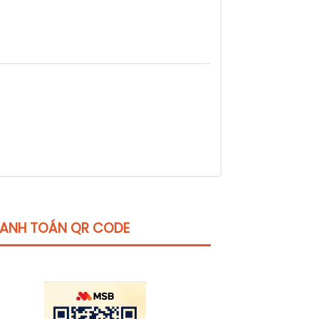
ANH TOÁN QR CODE
Click vào
đây
để tham khảo học phí