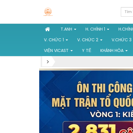
T.ANH
H. CHÍNH 1
H.CHÍN
V. CHỨC 1
V. CHỨC 2
V.CHỨC 3
VIỆN VICAST
Y TẾ
KHÁNH HÒA