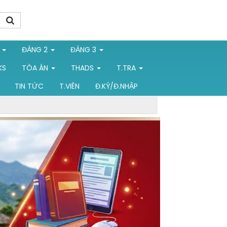
1
ĐẢNG 2
ĐẢNG 3
KS
TÒA ÁN
THADS
T.TRA
TIN TỨC
T.VIÊN
Đ.KÝ/Đ.NHẬP