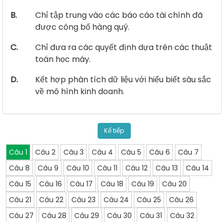
B.
Chỉ tập trung vào các báo cáo tài chính đã
được công bố hàng quý.
C.
Chỉ đưa ra các quyết định dựa trên các thuật
toán học máy.
D.
Kết hợp phân tích dữ liệu với hiểu biết sâu sắc
về mô hình kinh doanh.
Kế tiếp
Câu 1
Câu 2
Câu 3
Câu 4
Câu 5
Câu 6
Câu 7
Câu 8
Câu 9
Câu 10
Câu 11
Câu 12
Câu 13
Câu 14
Câu 15
Câu 16
Câu 17
Câu 18
Câu 19
Câu 20
Câu 21
Câu 22
Câu 23
Câu 24
Câu 25
Câu 26
Câu 27
Câu 28
Câu 29
Câu 30
Câu 31
Câu 32