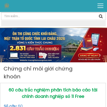
Chứng chỉ môi giới chứng
khoán
60 câu trắc nghiệm phân tích báo cáo tài
chính doanh nghiệp số 11 Free
Số câu
: 60