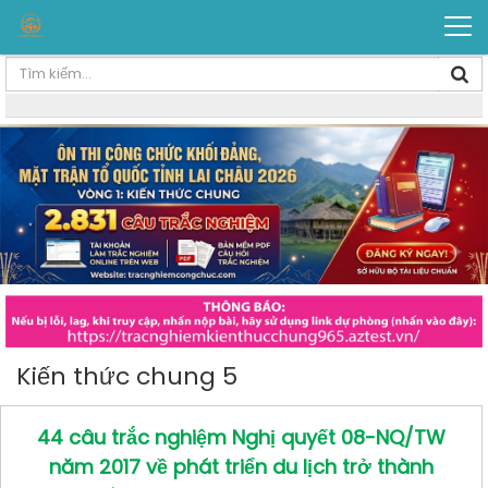
Kiến thức chung 5
44 câu trắc nghiệm Nghị quyết 08-NQ/TW
năm 2017 về phát triển du lịch trở thành