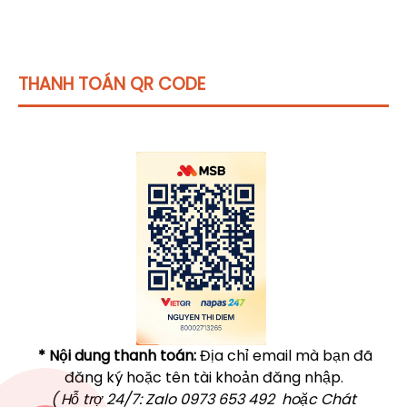
THANH TOÁN QR CODE
Click vào
đây
để tham khảo học phí
* Nội dung thanh toán:
Địa chỉ email mà bạn đã
đăng ký hoặc tên tài khoản đăng nhập.
( Hỗ trợ 24/7: Zalo 0973 653 492 hoặc Chát