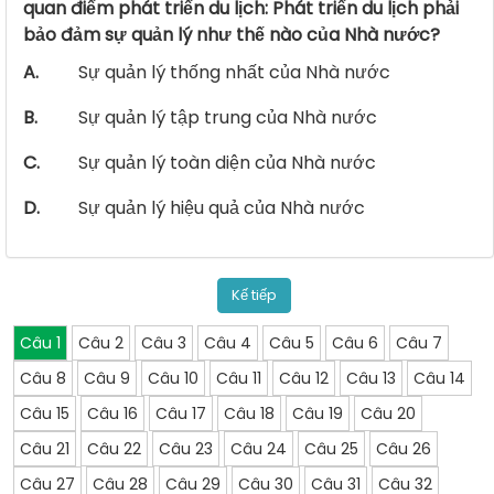
quan điểm phát triển du lịch: Phát triển du lịch phải
bảo đảm sự quản lý như thế nào của Nhà nước?
A.
Sự quản lý thống nhất của Nhà nước
B.
Sự quản lý tập trung của Nhà nước
C.
Sự quản lý toàn diện của Nhà nước
D.
Sự quản lý hiệu quả của Nhà nước
Kế tiếp
Câu 1
Câu 2
Câu 3
Câu 4
Câu 5
Câu 6
Câu 7
Câu 8
Câu 9
Câu 10
Câu 11
Câu 12
Câu 13
Câu 14
Câu 15
Câu 16
Câu 17
Câu 18
Câu 19
Câu 20
Câu 21
Câu 22
Câu 23
Câu 24
Câu 25
Câu 26
Câu 27
Câu 28
Câu 29
Câu 30
Câu 31
Câu 32