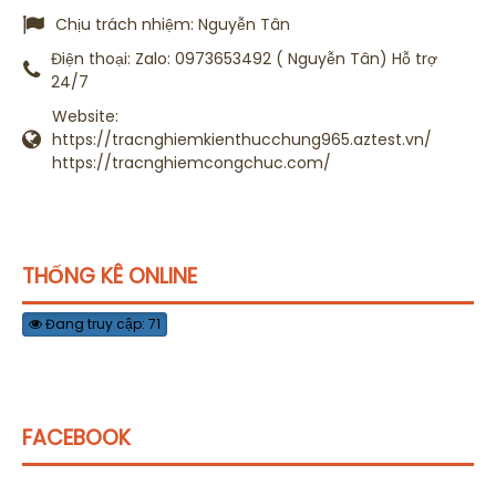
Chịu trách nhiệm:
Nguyễn Tân
Điện thoại:
Zalo: 0973653492 ( Nguyễn Tân) Hỗ trợ
24/7
Website:
https://tracnghiemkienthucchung965.aztest.vn/
https://tracnghiemcongchuc.com/
THỐNG KÊ ONLINE
Đang truy cập: 71
FACEBOOK