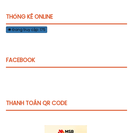
THỐNG KÊ ONLINE
Đang truy cập: 175
FACEBOOK
THANH TOÁN QR CODE
Click vào
đây
để tham khảo học phí