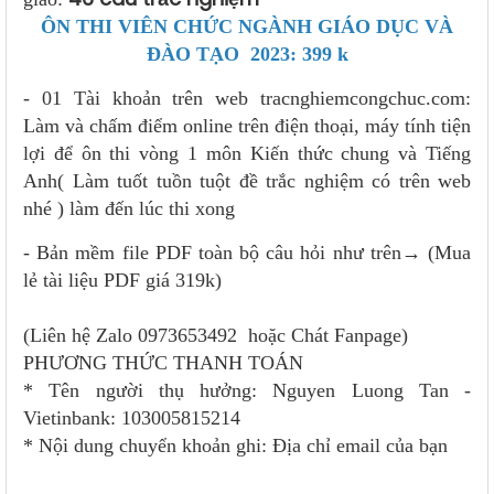
ÔN THI VIÊN CHỨC NGÀNH GIÁO DỤC VÀ
ĐÀO TẠO 2023: 399 k
- 01 Tài khoản trên web tracnghiemcongchuc.com:
Làm và chấm điểm online trên điện thoại, máy tính tiện
lợi để ôn thi vòng 1 môn Kiến thức chung và Tiếng
Anh( Làm tuốt tuồn tuột đề trắc nghiệm có trên web
nhé ) làm đến lúc thi xong
- Bản mềm file PDF toàn bộ câu hỏi như trên→ (Mua
lẻ tài liệu PDF giá 319k)
(Liên hệ Zalo 0973653492 hoặc Chát Fanpage)
PHƯƠNG THỨC THANH TOÁN
* Tên người thụ hưởng: Nguyen Luong Tan -
Vietinbank: 103005815214
* Nội dung chuyển khoản ghi: Địa chỉ email của bạn