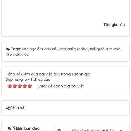
Tác giả:
tân
Tags:
trắc nghiệm
,
câu hỏi
,
viên chức
,
thành phố
,
giáo dục
,
đào
tạo
,
năm học
Tổng số điểm của bài viết là: 5 trong 1 đánh giá
Xếp hạng:
5
-
1
phiếu bầu
Click để đánh giá bài viết
Chia sẻ:
Ý kiến bạn đọc