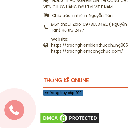
HỆ THỐNG TRẮC NGHIỆM ÔN THI CÔNG CH
VIÊN CHỨC HÀNG ĐẦU TẠI VIỆT NAM
Chịu trách nhiệm:
Nguyễn Tân
Điện thoại:
Zalo: 0973653492 ( Nguyễn
Tân) Hỗ trợ 24/7
Website:
https://tracnghiemkienthucchung965.
https://tracnghiemcongchuc.com/
THỐNG KÊ ONLINE
Đang truy cập: 109