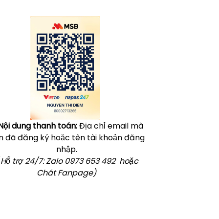
Click vào
đây
để tham khảo học phí
Nội dung thanh toán:
Địa chỉ email mà
n đã đăng ký hoặc tên tài khoản đăng
nhập.
 Hỗ trợ 24/7: Zalo 0973 653 492 hoặc
Chát Fanpage)