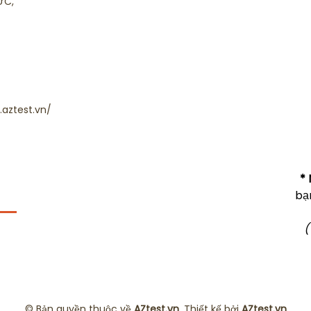
ỨC,
aztest.vn/
* 
bạ
(
© Bản quyền thuộc về
AZtest.vn
. Thiết kế bởi
AZtest.vn