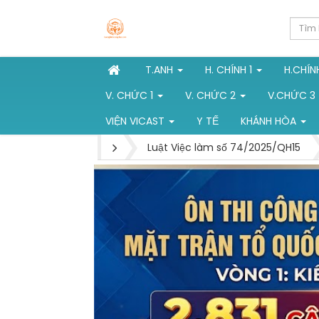
T.ANH
H. CHÍNH 1
H.CHÍN
V. CHỨC 1
V. CHỨC 2
V.CHỨC 3
VIỆN VICAST
Y TẾ
KHÁNH HÒA
Luật Việc làm số 74/2025/QH15