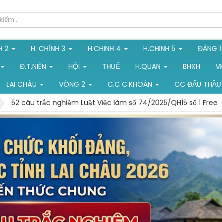
H 2
H. CHÍNH 3
H.CHINH 4
H.CHINH 5
ĐẢNG 
Đ.T.NIÊN
HỘI
THUẾ
H.QUAN
BHXH
V
LAI CHÂU
VÒNG 2
C.C C.KHOÁN
CC ĐẤU THẦU
52 câu trắc nghiệm Luật Việc làm số 74/2025/QH15 số 1 Free