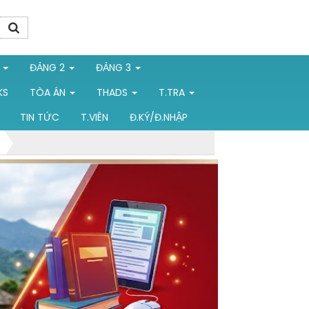
1
ĐẢNG 2
ĐẢNG 3
KS
TÒA ÁN
THADS
T.TRA
TIN TỨC
T.VIÊN
Đ.KÝ/Đ.NHẬP