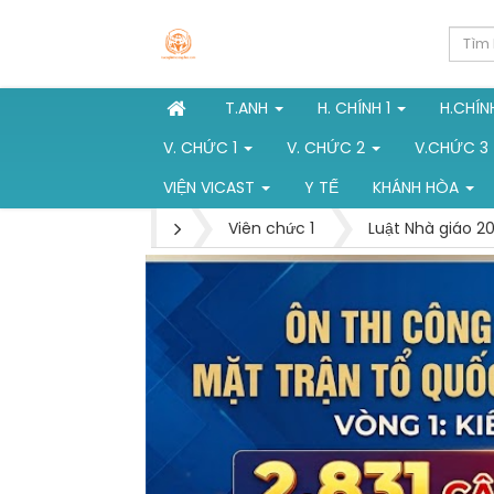
T.ANH
H. CHÍNH 1
H.CHÍN
V. CHỨC 1
V. CHỨC 2
V.CHỨC 3
VIỆN VICAST
Y TẾ
KHÁNH HÒA
Viên chức 1
Luật Nhà giáo 2