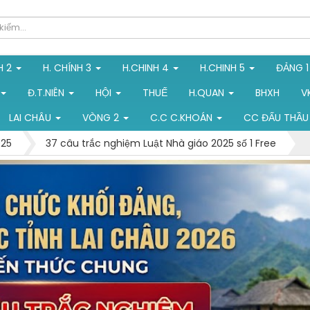
H 2
H. CHÍNH 3
H.CHINH 4
H.CHINH 5
ĐẢNG 
Đ.T.NIÊN
HỘI
THUẾ
H.QUAN
BHXH
V
LAI CHÂU
VÒNG 2
C.C C.KHOÁN
CC ĐẤU THẦU
025
37 câu trắc nghiệm Luật Nhà giáo 2025 số 1 Free