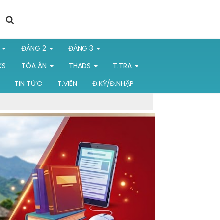
1
ĐẢNG 2
ĐẢNG 3
KS
TÒA ÁN
THADS
T.TRA
TIN TỨC
T.VIÊN
Đ.KÝ/Đ.NHẬP