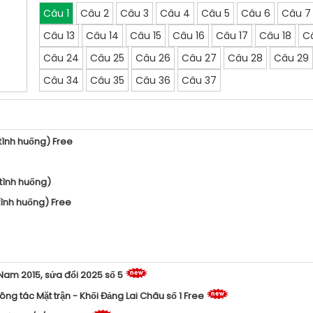
Câu 1
Câu 2
Câu 3
Câu 4
Câu 5
Câu 6
Câu 7
Câu 13
Câu 14
Câu 15
Câu 16
Câu 17
Câu 18
C
Câu 24
Câu 25
Câu 26
Câu 27
Câu 28
Câu 29
Câu 34
Câu 35
Câu 36
Câu 37
(tình huống) Free
 tình huống)
tình huống) Free
 Nam 2015, sửa đổi 2025 số 5
ng tác Mặt trận - Khối Đảng Lai Châu số 1 Free