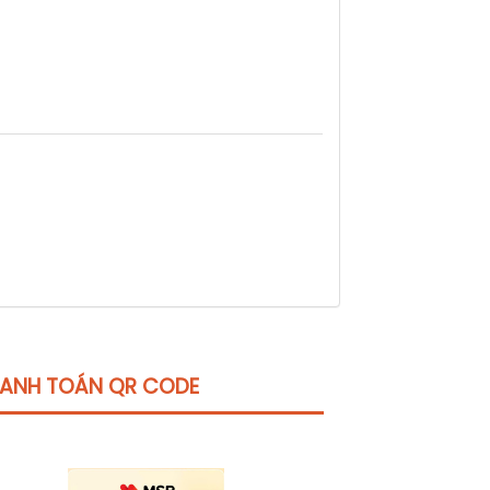
ANH TOÁN QR CODE
Click vào
đây
để tham khảo học phí