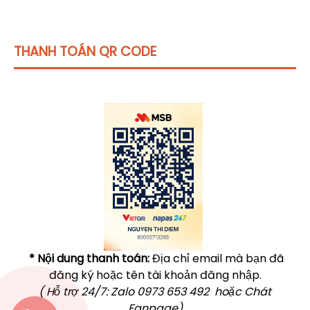
THANH TOÁN QR CODE
Click vào
đây
để tham khảo học phí
* Nội dung thanh toán:
Địa chỉ email mà bạn đã
đăng ký hoặc tên tài khoản đăng nhập.
( Hỗ trợ 24/7: Zalo 0973 653 492 hoặc Chát
Fanpage)