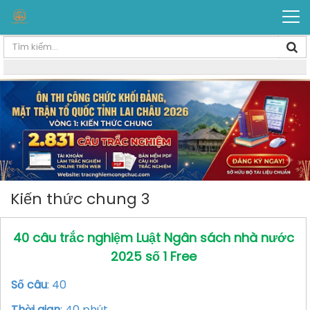
Kiến thức chung 3
40 câu trắc nghiệm Luật Ngân sách nhà nước
2025 số 1 Free
Số câu
: 40
Thời gian
: 40 phút