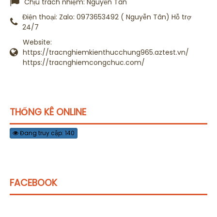
Chịu trách nhiệm:
Nguyễn Tân
Điện thoại:
Zalo: 0973653492 ( Nguyễn Tân) Hỗ trợ
24/7
Website:
https://tracnghiemkienthucchung965.aztest.vn/
https://tracnghiemcongchuc.com/
THỐNG KÊ ONLINE
Đang truy cập: 140
FACEBOOK