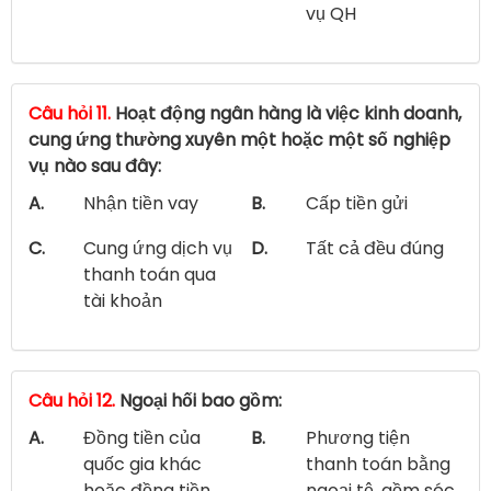
vụ QH
Câu hỏi 11.
Hoạt động ngân hàng là việc kinh doanh,
cung ứng thường xuyên một hoặc một số nghiệp
vụ nào sau đây:
A.
Nhận tiền vay
B.
Cấp tiền gửi
C.
Cung ứng dịch vụ
D.
Tất cả đều đúng
thanh toán qua
tài khoản
Câu hỏi 12.
Ngoại hối bao gồm:
A.
Đồng tiền của
B.
Phương tiện
quốc gia khác
thanh toán bằng
hoặc đồng tiền
ngoại tệ, gồm séc,