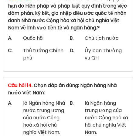
hạn do Hiến pháp và pháp luật quy định trong việc
đàm phán, ký kết, gia nhập điều ước quốc tế nhân
danh Nhà nước Cộng hòa xã hội chủ nghĩa Việt
Nam về lĩnh vực tiền tệ và ngân hàng.?
A.
Quốc hội
B.
Chủ tịch nước
C.
Thủ tướng Chính
D.
Ủy ban Thường
phủ
vụ QH
Câu hỏi 14.
Chọn đáp án đúng: Ngân hàng Nhà
nước Việt Nam:
A.
là Ngân hàng Nhà
B.
là Ngân hàng
nước trung ương
trung ương của
của nước Cộng
nước Cộng hoà xã
hoà xã hội chủ
hội chủ nghĩa Việt
nghĩa Việt Nam.
Nam.