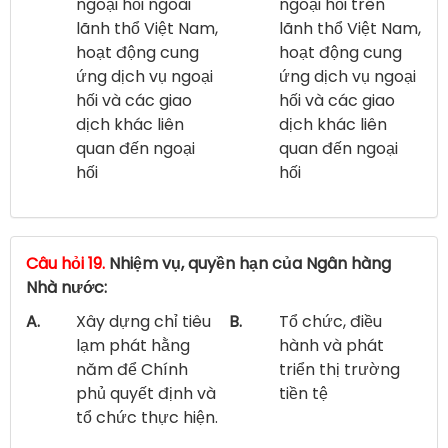
ngoại hối ngoài
ngoại hối trên
lãnh thổ Việt Nam,
lãnh thổ Việt Nam,
hoạt động cung
hoạt động cung
ứng dịch vụ ngoại
ứng dịch vụ ngoại
hối và các giao
hối và các giao
dịch khác liên
dịch khác liên
quan đến ngoại
quan đến ngoại
hối
hối
Câu hỏi 19.
Nhiệm vụ, quyền hạn của Ngân hàng
Nhà nước:
A.
Xây dựng chỉ tiêu
B.
Tổ chức, điều
lạm phát hằng
hành và phát
năm để Chính
triển thị trường
phủ quyết định và
tiền tệ
tổ chức thực hiện.