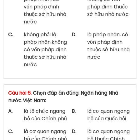
vốn pháp định
pháp định thuộc
thuộc sở hữu nhà
sở hữu nhà nước
nước
C.
không phải là
D.
là pháp nhân, có
pháp nhân,không
vốn pháp định
có vốn pháp định
thuộc sở hữu nhà
thuộc sở hữu nhà
nước
nước
Câu hỏi 6.
Chọn đáp án đúng: Ngân hàng Nhà
nước Việt Nam:
A.
là tổ chức ngang
B.
là cơ quan ngang
bộ của Chính phủ
bộ của Quốc hội
C.
là cơ quan ngang
D.
là cơ quan ngang
bộ của Chính phủ
bộ thuộc Chính