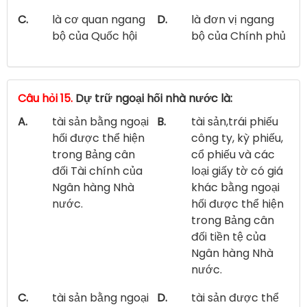
C.
là cơ quan ngang
D.
là đơn vị ngang
bộ của Quốc hội
bộ của Chính phủ
Câu hỏi 15.
Dự trữ ngoại hối nhà nước là:
A.
tài sản bằng ngoại
B.
tài sản,trái phiếu
hối được thể hiện
công ty, kỳ phiếu,
trong Bảng cân
cổ phiếu và các
đối Tài chính của
loại giấy tờ có giá
Ngân hàng Nhà
khác bằng ngoại
nước.
hối được thể hiện
trong Bảng cân
đối tiền tệ của
Ngân hàng Nhà
nước.
C.
tài sản bằng ngoại
D.
tài sản được thể