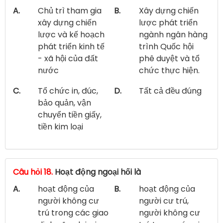
A.
Chủ trì tham gia
B.
Xây dựng chiến
xây dựng chiến
lược phát triển
lược và kế hoạch
ngành ngân hàng
phát triển kinh tế
trình Quốc hội
- xã hội của đất
phê duyệt và tổ
nước
chức thực hiện.
C.
Tổ chức in, đúc,
D.
Tất cả đều đúng
bảo quản, vận
chuyển tiền giấy,
tiền kim loại
Câu hỏi 18.
Hoạt động ngoại hối là
A.
hoạt động của
B.
hoạt động của
người không cư
người cư trú,
trú trong các giao
người không cư