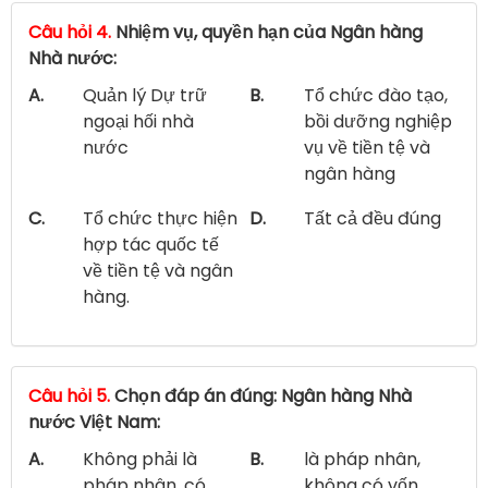
Câu hỏi 4.
Nhiệm vụ, quyền hạn của Ngân hàng
Nhà nước:
A.
Quản lý Dự trữ
B.
Tổ chức đào tạo,
ngoại hối nhà
bồi dưỡng nghiệp
nước
vụ về tiền tệ và
ngân hàng
C.
Tổ chức thực hiện
D.
Tất cả đều đúng
hợp tác quốc tế
về tiền tệ và ngân
hàng.
Câu hỏi 5.
Chọn đáp án đúng: Ngân hàng Nhà
nước Việt Nam:
A.
Không phải là
B.
là pháp nhân,
pháp nhân, có
không có vốn