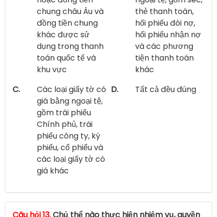
chung châu Âu và
thẻ thanh toán,
đồng tiền chung
hối phiếu đòi nợ,
khác được sử
hối phiếu nhận nợ
dụng trong thanh
và các phương
toán quốc tế và
tiện thanh toán
khu vực
khác
C.
Các loại giấy tờ có
D.
Tất cả đều đúng
giá bằng ngoại tệ,
gồm trái phiếu
Chính phủ, trái
phiếu công ty, kỳ
phiếu, cổ phiếu và
các loại giấy tờ có
giá khác
Câu hỏi 13.
Chủ thể nào thực hiện nhiệm vụ, quyền