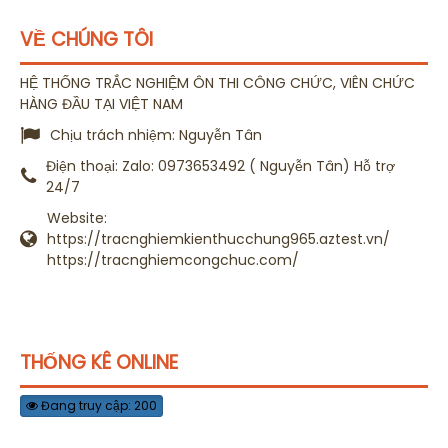
VỀ CHÚNG TÔI
HỆ THỐNG TRẮC NGHIỆM ÔN THI CÔNG CHỨC, VIÊN CHỨC
HÀNG ĐẦU TẠI VIỆT NAM
Chịu trách nhiệm:
Nguyễn Tân
Điện thoại:
Zalo: 0973653492 ( Nguyễn Tân) Hỗ trợ
24/7
Website:
https://tracnghiemkienthucchung965.aztest.vn/
https://tracnghiemcongchuc.com/
THỐNG KÊ ONLINE
Đang truy cập: 200