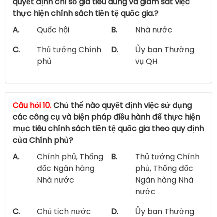
quyết định chỉ số giá tiêu dùng và giám sát việc
thực hiện chính sách tiền tệ quốc gia.?
A.
Quốc hội
B.
Nhà nước
C.
Thủ tướng Chính
D.
Ủy ban Thường
phủ
vụ QH
Câu hỏi 10.
Chủ thể nào quyết định việc sử dụng
các công cụ và biện pháp điều hành để thực hiện
mục tiêu chính sách tiền tệ quốc gia theo quy định
của Chính phủ?
A.
Chính phủ, Thống
B.
Thủ tướng Chính
đốc Ngân hàng
phủ, Thống đốc
Nhà nước
Ngân hàng Nhà
nước
C.
Chủ tịch nước
D.
Ủy ban Thường