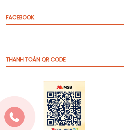
FACEBOOK
THANH TOÁN QR CODE
Click vào
đây
để tham khảo học phí