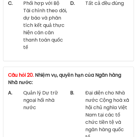
C.
Phối hợp với Bộ
D.
Tất cả đều đúng
Tài chính theo dõi,
dự báo và phân
tích kết quả thực
hiện cán cân
thanh toán quốc
tế
Câu hỏi 20.
Nhiệm vụ, quyền hạn của Ngân hàng
Nhà nước:
A.
Quản lý Dự trữ
B.
Đại diện cho Nhà
ngoại hối nhà
nước Cộng hoà xã
nước
hội chủ nghĩa Việt
Nam tại các tổ
chức tiền tệ và
ngân hàng quốc
tế