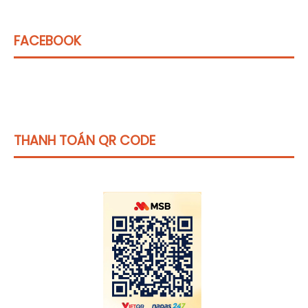
FACEBOOK
THANH TOÁN QR CODE
Click vào
đây
để tham khảo học phí