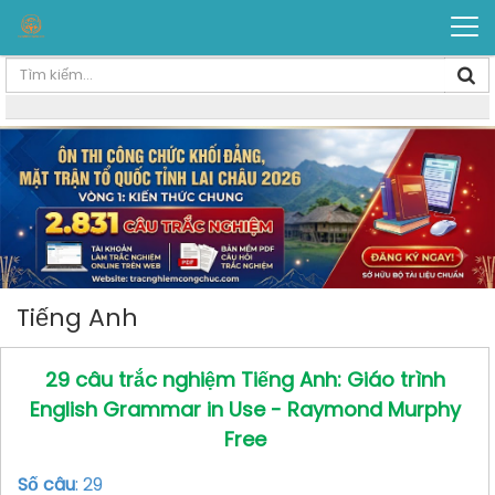
Tiếng Anh
29 câu trắc nghiệm Tiếng Anh: Giáo trình
English Grammar in Use - Raymond Murphy
Free
Số câu
: 29