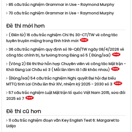
85 câu trắc nghiệm Grammar in Use - Raymond Murphy
70 câu trắc nghiệm Grammar in Use - Raymond Murphy
Đề thi mới hơn
( Điền từ) 16 câu trắc nghiệm Chỉ thị 30-CT/TW về công tác
tuyên truyền miệng trong tình hình mới
36 câu trắc nghiệm quy định số 19-QĐ/TW ngày 08/4/2026 về
công tác chính trị, tư tưởng trong Đảng số 5 ( Đúng/sai)
(Vòng 2) Đề thi thử hỗn hợp Chuyên viên về công tác Mặt trận -
Khối Đảng Lai Châu số 3 ( Mỗi lần làm là 1 đề khác nhau)
(Đúng/sai) 54 câu trắc nghiệm Nghị quyết Đại hội đại biểu
MTTQ tỉnh Lai Châu lần thứ XIV, nhiệm kỳ 2025 - 2030 số 3
57 câu trắc nghiệm Luật Mặt trận tổ quốc Việt Nam 2015, sửa đổi
2025 số 7
Đề thi cũ hơn
11 câu trắc nghiệm đoạn văn Key English Test 6: Margaret to
Lidija