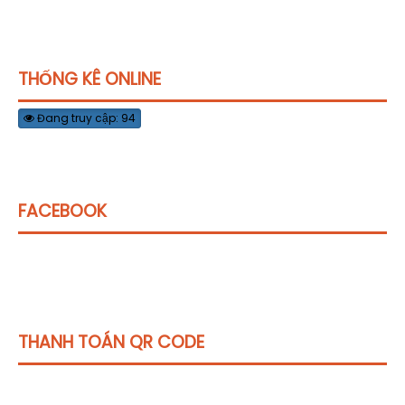
THỐNG KÊ ONLINE
Đang truy cập: 94
FACEBOOK
THANH TOÁN QR CODE
Click vào
đây
để tham khảo học phí