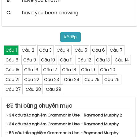
B.
have you known
C.
have you been knowing
Kế tiếp
Câu 1
Câu 2
Câu 3
Câu 4
Câu 5
Câu 6
Câu 7
Câu 8
Câu 9
Câu 10
Câu 11
Câu 12
Câu 13
Câu 14
Câu 15
Câu 16
Câu 17
Câu 18
Câu 19
Câu 20
Câu 21
Câu 22
Câu 23
Câu 24
Câu 25
Câu 26
Câu 27
Câu 28
Câu 29
Đề thi cùng chuyên mục
34 câu trắc nghiệm Grammar in Use - Raymond Murphy 2
34 câu trắc nghiệm Grammar in Use - Raymond Murphy
58 câu trắc nghiệm Grammar in Use - Raymond Murphy