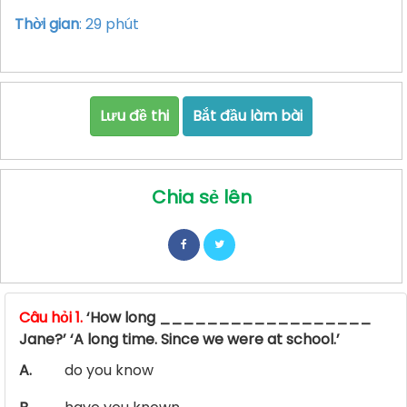
Thời gian
: 29 phút
Lưu đề thi
Bắt đầu làm bài
Chia sẻ lên
Câu hỏi 1.
‘How long __________________
Jane?’ ‘A long time. Since we were at school.’
A.
do you know