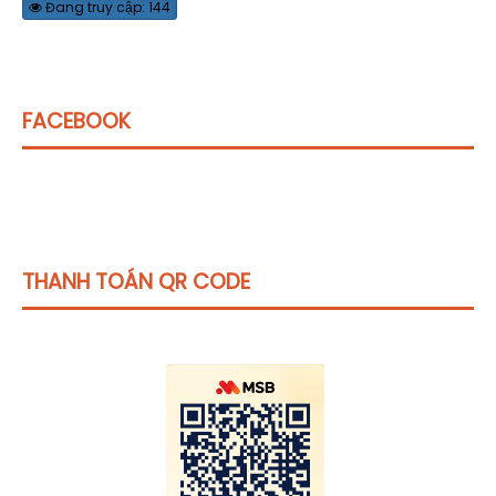
Đang truy cập: 144
FACEBOOK
THANH TOÁN QR CODE
Click vào
đây
để tham khảo học phí