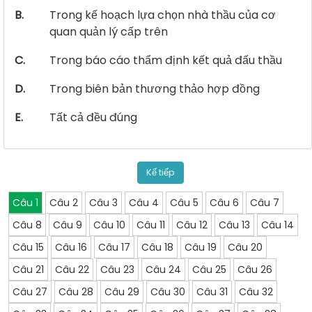
B.
Trong kế hoạch lựa chọn nhà thầu của cơ
quan quản lý cấp trên
C.
Trong báo cáo thẩm định kết quả đấu thầu
D.
Trong biên bản thương thảo hợp đồng
E.
Tất cả đều đúng
Kế tiếp
Câu 1
Câu 2
Câu 3
Câu 4
Câu 5
Câu 6
Câu 7
Câu 8
Câu 9
Câu 10
Câu 11
Câu 12
Câu 13
Câu 14
Câu 15
Câu 16
Câu 17
Câu 18
Câu 19
Câu 20
Câu 21
Câu 22
Câu 23
Câu 24
Câu 25
Câu 26
Câu 27
Câu 28
Câu 29
Câu 30
Câu 31
Câu 32