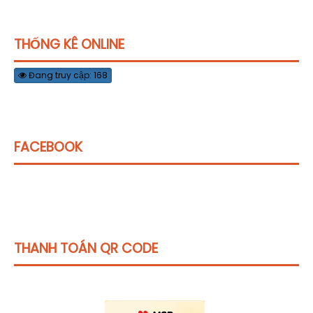
THỐNG KÊ ONLINE
Đang truy cập: 168
FACEBOOK
THANH TOÁN QR CODE
Click vào
đây
để tham khảo học phí