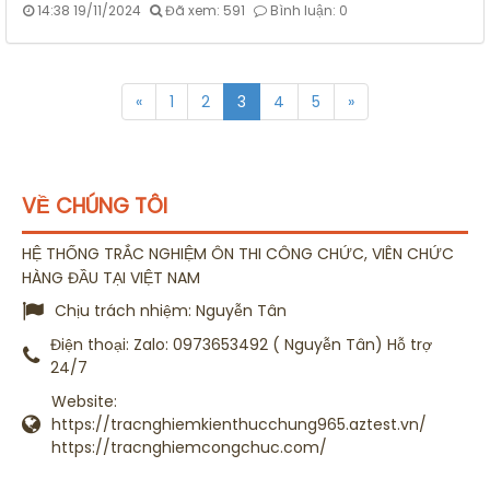
14:38 19/11/2024
Đã xem: 591
Bình luận: 0
«
1
2
3
4
5
»
VỀ CHÚNG TÔI
HỆ THỐNG TRẮC NGHIỆM ÔN THI CÔNG CHỨC, VIÊN CHỨC
HÀNG ĐẦU TẠI VIỆT NAM
Chịu trách nhiệm:
Nguyễn Tân
Điện thoại:
Zalo: 0973653492 ( Nguyễn Tân) Hỗ trợ
24/7
Website:
https://tracnghiemkienthucchung965.aztest.vn/
https://tracnghiemcongchuc.com/