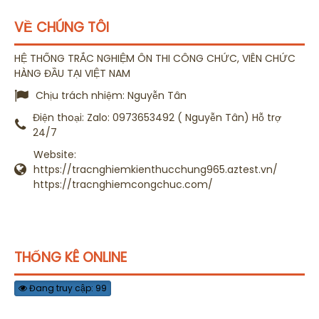
VỀ CHÚNG TÔI
HỆ THỐNG TRẮC NGHIỆM ÔN THI CÔNG CHỨC, VIÊN CHỨC
HÀNG ĐẦU TẠI VIỆT NAM
Chịu trách nhiệm:
Nguyễn Tân
Điện thoại:
Zalo: 0973653492 ( Nguyễn Tân) Hỗ trợ
24/7
Website:
https://tracnghiemkienthucchung965.aztest.vn/
https://tracnghiemcongchuc.com/
THỐNG KÊ ONLINE
Đang truy cập: 99