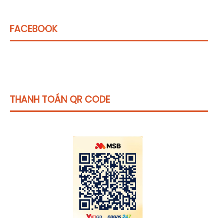
FACEBOOK
THANH TOÁN QR CODE
Click vào
đây
để tham khảo học phí