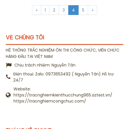
«
1
2
3
4
5
»
VỀ CHÚNG TÔI
HỆ THỐNG TRẮC NGHIỆM ÔN THI CÔNG CHỨC, VIÊN CHỨC
HÀNG ĐẦU TẠI VIỆT NAM
Chịu trách nhiệm:
Nguyễn Tân
Điện thoại:
Zalo: 0973653492 ( Nguyễn Tân) Hỗ trợ
24/7
Website:
https://tracnghiemkienthucchung965.aztest.vn/
https://tracnghiemcongchuc.com/