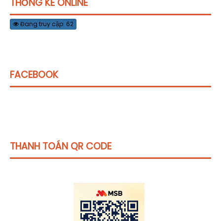
THỐNG KÊ ONLINE
Đang truy cập: 62
FACEBOOK
THANH TOÁN QR CODE
Click vào
đây
để tham khảo học phí