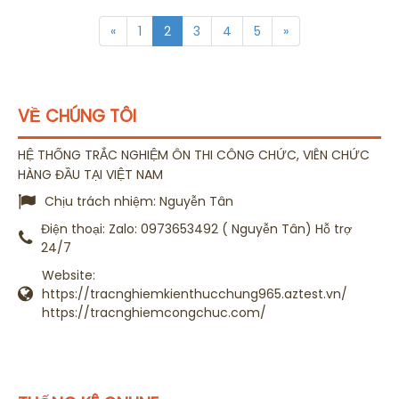
«
1
2
3
4
5
»
VỀ CHÚNG TÔI
HỆ THỐNG TRẮC NGHIỆM ÔN THI CÔNG CHỨC, VIÊN CHỨC
HÀNG ĐẦU TẠI VIỆT NAM
Chịu trách nhiệm:
Nguyễn Tân
Điện thoại:
Zalo: 0973653492 ( Nguyễn Tân) Hỗ trợ
24/7
Website:
https://tracnghiemkienthucchung965.aztest.vn/
https://tracnghiemcongchuc.com/