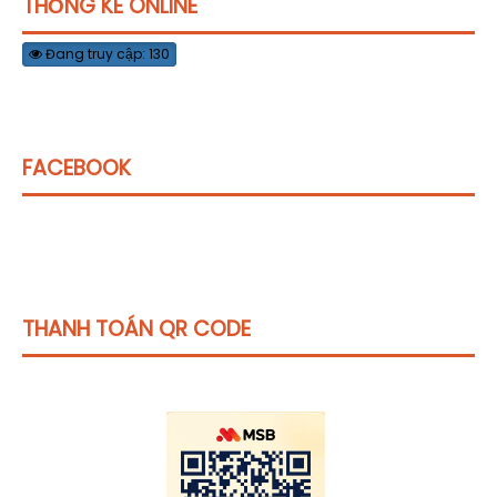
THỐNG KÊ ONLINE
Đang truy cập: 130
FACEBOOK
THANH TOÁN QR CODE
Click vào
đây
để tham khảo học phí