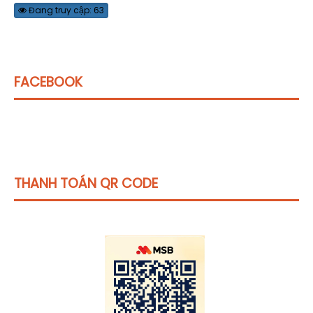
Đang truy cập: 63
FACEBOOK
THANH TOÁN QR CODE
Click vào
đây
để tham khảo học phí