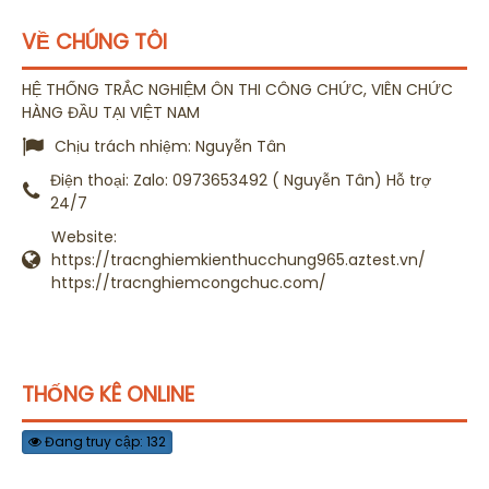
VỀ CHÚNG TÔI
HỆ THỐNG TRẮC NGHIỆM ÔN THI CÔNG CHỨC, VIÊN CHỨC
HÀNG ĐẦU TẠI VIỆT NAM
Chịu trách nhiệm:
Nguyễn Tân
Điện thoại:
Zalo: 0973653492 ( Nguyễn Tân) Hỗ trợ
24/7
Website:
https://tracnghiemkienthucchung965.aztest.vn/
https://tracnghiemcongchuc.com/
THỐNG KÊ ONLINE
Đang truy cập: 132