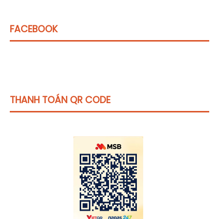
FACEBOOK
THANH TOÁN QR CODE
Click vào
đây
để tham khảo học phí