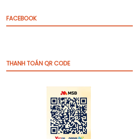
FACEBOOK
THANH TOÁN QR CODE
Click vào
đây
để tham khảo học phí