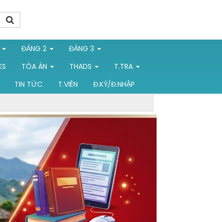
1
ĐẢNG 2
ĐẢNG 3
KS
TÒA ÁN
THADS
T.TRA
TIN TỨC
T.VIÊN
Đ.KÝ/Đ.NHẬP