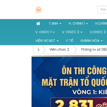
T.ANH
H. CHÍNH 1
H.CHÍN
V. CHỨC 1
V. CHỨC 2
V.CHỨC 3
VIỆN VICAST
Y TẾ
KHÁNH HÒA
Viên chức 2
Thông tư số 08