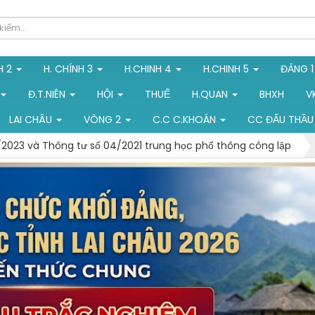
H 2
H. CHÍNH 3
H.CHINH 4
H.CHINH 5
ĐẢNG 
Đ.T.NIÊN
HỘI
THUẾ
H.QUAN
BHXH
V
LAI CHÂU
VÒNG 2
C.C C.KHOÁN
CC ĐẤU THẦU
/2023 và Thông tư số 04/2021 trung học phổ thông công lập