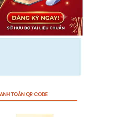
ANH TOÁN QR CODE
Click vào
đây
để tham khảo học phí