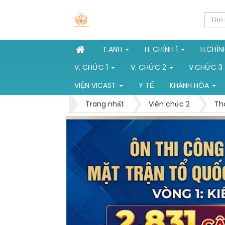
T.ANH
H. CHÍNH 1
H.CHÍN
V. CHỨC 1
V. CHỨC 2
V.CHỨC 3
VIỆN VICAST
Y TẾ
KHÁNH HÒA
Trang nhất
Viên chức 2
Th