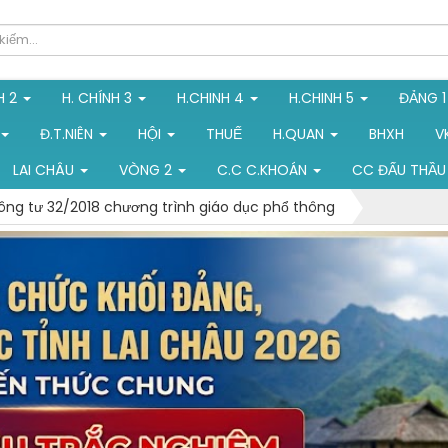
H 2
H. CHÍNH 3
H.CHINH 4
H.CHINH 5
ĐẢNG 
Đ.T.NIÊN
HỘI
THUẾ
H.QUAN
BHXH
V
LAI CHÂU
VÒNG 2
C.C C.KHOÁN
CC ĐẤU THẦU
ông tư 32/2018 chương trình giáo dục phổ thông