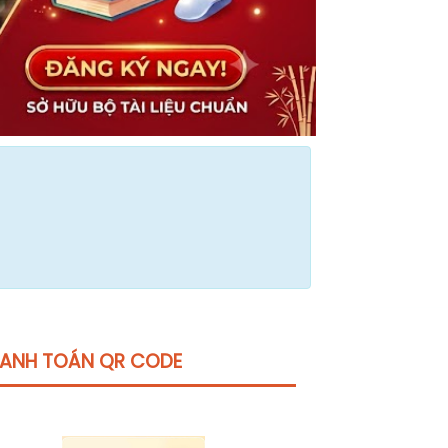
ANH TOÁN QR CODE
Click vào
đây
để tham khảo học phí