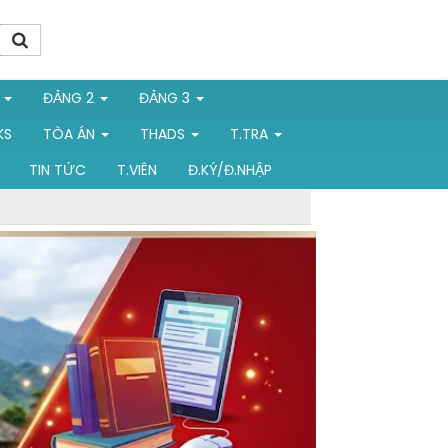
1
ĐẢNG 2
ĐẢNG 3
KS
TÒA ÁN
THADS
T.TRA
TIN TỨC
T.VIÊN
Đ.KÝ/Đ.NHẬP