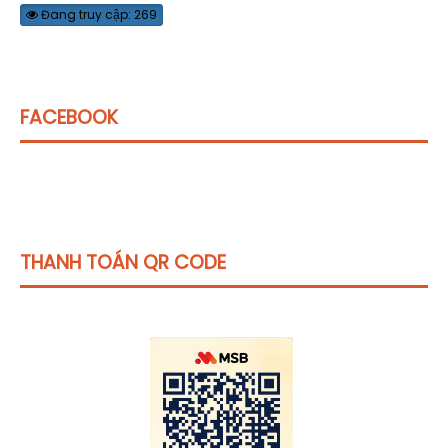
Đang truy cập: 269
FACEBOOK
THANH TOÁN QR CODE
Click vào
đây
để tham khảo học phí