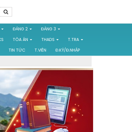
1
ĐẢNG 2
ĐẢNG 3
KS
TÒA ÁN
THADS
T.TRA
TIN TỨC
T.VIÊN
Đ.KÝ/Đ.NHẬP