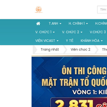
T.ANH
H. CHÍNH 1
H.CHÍN
V. CHỨC 1
V. CHỨC 2
V.CHỨC 3
VIỆN VICAST
Y TẾ
KHÁNH HÒA
Trang nhất
Viên chức 2
Th