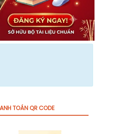
ANH TOÁN QR CODE
Click vào
đây
để tham khảo học phí