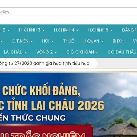
H 2
H. CHÍNH 3
H.CHINH 4
H.CHINH 5
ĐẢNG 
Đ.T.NIÊN
HỘI
THUẾ
H.QUAN
BHXH
V
LAI CHÂU
VÒNG 2
C.C C.KHOÁN
CC ĐẤU THẦU
ông tư 27/2020 đánh giá học sinh tiểu học