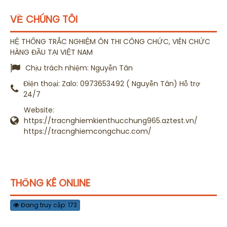
VỀ CHÚNG TÔI
HỆ THỐNG TRẮC NGHIỆM ÔN THI CÔNG CHỨC, VIÊN CHỨC
HÀNG ĐẦU TẠI VIỆT NAM
Chịu trách nhiệm:
Nguyễn Tân
Điện thoại:
Zalo: 0973653492 ( Nguyễn Tân) Hỗ trợ
24/7
Website:
https://tracnghiemkienthucchung965.aztest.vn/
https://tracnghiemcongchuc.com/
THỐNG KÊ ONLINE
Đang truy cập: 173