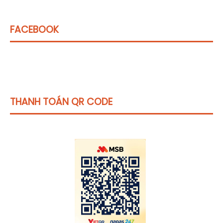
FACEBOOK
THANH TOÁN QR CODE
Click vào
đây
để tham khảo học phí