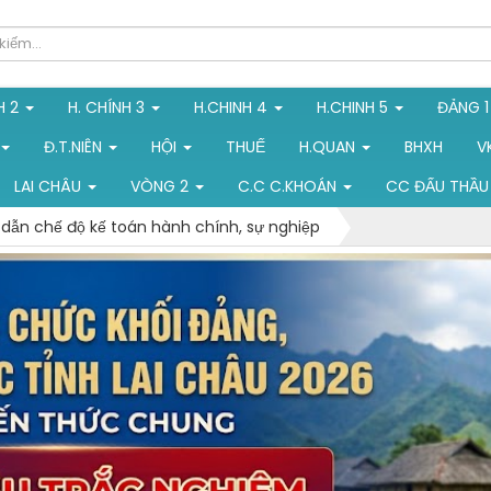
H 2
H. CHÍNH 3
H.CHINH 4
H.CHINH 5
ĐẢNG 
Đ.T.NIÊN
HỘI
THUẾ
H.QUAN
BHXH
V
LAI CHÂU
VÒNG 2
C.C C.KHOÁN
CC ĐẤU THẦU
ẫn chế độ kế toán hành chính, sự nghiệp