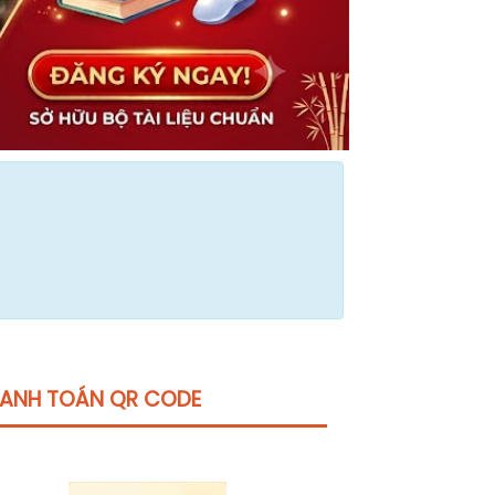
ANH TOÁN QR CODE
Click vào
đây
để tham khảo học phí