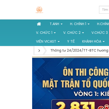
T.ANH
H. CHÍNH 1
H.CHÍN
V. CHỨC 1
V. CHỨC 2
V.CHỨC 3
VIỆN VICAST
Y TẾ
KHÁNH HÒA
Thông tư 24/2024/TT-BTC hướng d