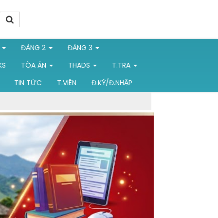
1
ĐẢNG 2
ĐẢNG 3
KS
TÒA ÁN
THADS
T.TRA
TIN TỨC
T.VIÊN
Đ.KÝ/Đ.NHẬP