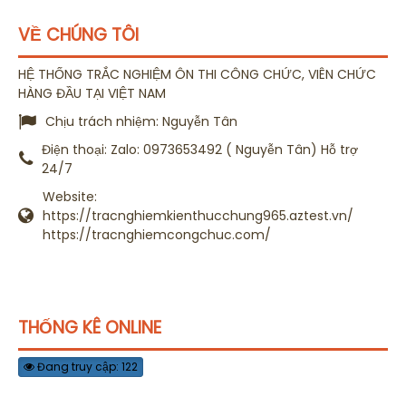
VỀ CHÚNG TÔI
HỆ THỐNG TRẮC NGHIỆM ÔN THI CÔNG CHỨC, VIÊN CHỨC
HÀNG ĐẦU TẠI VIỆT NAM
Chịu trách nhiệm:
Nguyễn Tân
Điện thoại:
Zalo: 0973653492 ( Nguyễn Tân) Hỗ trợ
24/7
Website:
https://tracnghiemkienthucchung965.aztest.vn/
https://tracnghiemcongchuc.com/
THỐNG KÊ ONLINE
Đang truy cập: 122