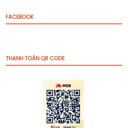
FACEBOOK
THANH TOÁN QR CODE
Click vào
đây
để tham khảo học phí