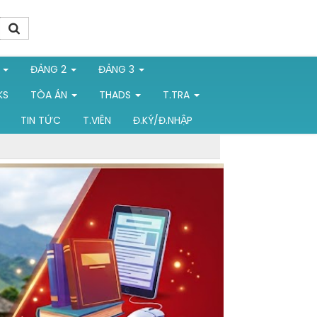
1
ĐẢNG 2
ĐẢNG 3
KS
TÒA ÁN
THADS
T.TRA
TIN TỨC
T.VIÊN
Đ.KÝ/Đ.NHẬP