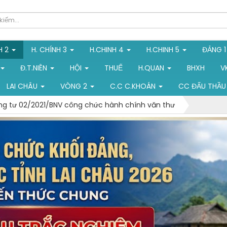
H 2
H. CHÍNH 3
H.CHINH 4
H.CHINH 5
ĐẢNG 
Đ.T.NIÊN
HỘI
THUẾ
H.QUAN
BHXH
V
LAI CHÂU
VÒNG 2
C.C C.KHOÁN
CC ĐẤU THẦU
g tư 02/2021/BNV công chức hành chính văn thư