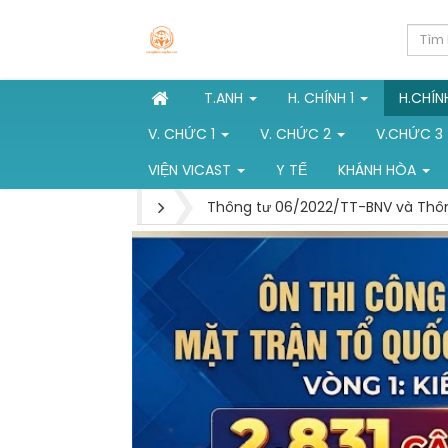
T.ANH
H. CHÍNH 1
H.CHÍN
V. CHỨC 1
V. CHỨC 2
V.CHỨC 3
VIỆN VICAST
Y TẾ
KHÁNH HÒA
Thông tư 06/2022/TT-BNV và Thôn