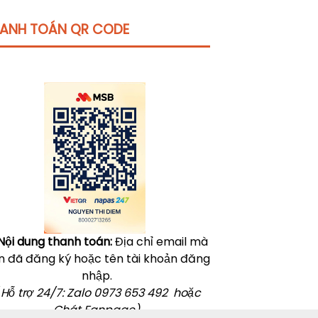
ANH TOÁN QR CODE
Click vào
đây
để tham khảo học phí
Nội dung thanh toán:
Địa chỉ email mà
n đã đăng ký hoặc tên tài khoản đăng
nhập.
 Hỗ trợ 24/7: Zalo 0973 653 492 hoặc
Chát Fanpage)