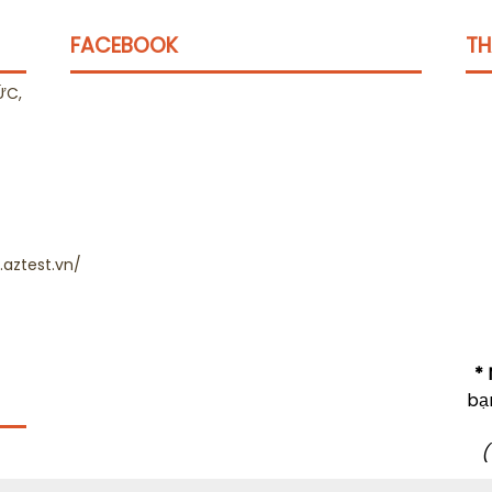
FACEBOOK
TH
ỨC,
aztest.vn/
* 
bạ
(