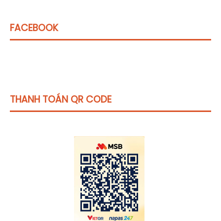
FACEBOOK
THANH TOÁN QR CODE
Click vào
đây
để tham khảo học phí