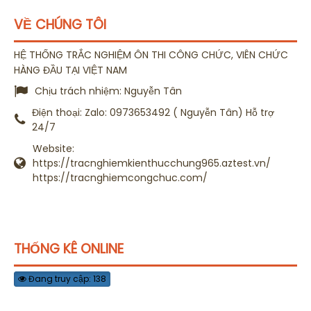
VỀ CHÚNG TÔI
HỆ THỐNG TRẮC NGHIỆM ÔN THI CÔNG CHỨC, VIÊN CHỨC
HÀNG ĐẦU TẠI VIỆT NAM
Chịu trách nhiệm:
Nguyễn Tân
Điện thoại:
Zalo: 0973653492 ( Nguyễn Tân) Hỗ trợ
24/7
Website:
https://tracnghiemkienthucchung965.aztest.vn/
https://tracnghiemcongchuc.com/
THỐNG KÊ ONLINE
Đang truy cập: 138