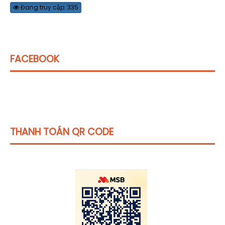
Đang truy cập: 335
FACEBOOK
THANH TOÁN QR CODE
Click vào
đây
để tham khảo học phí