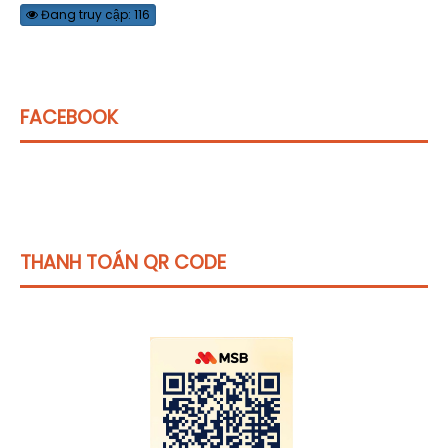
Đang truy cập: 116
FACEBOOK
THANH TOÁN QR CODE
Click vào
đây
để tham khảo học phí