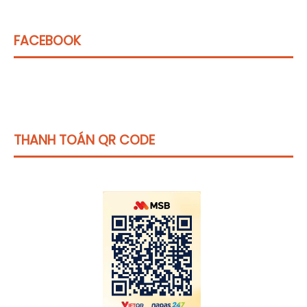
FACEBOOK
THANH TOÁN QR CODE
Click vào
đây
để tham khảo học phí