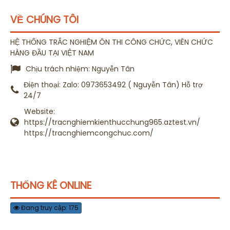
VỀ CHÚNG TÔI
HỆ THỐNG TRẮC NGHIỆM ÔN THI CÔNG CHỨC, VIÊN CHỨC
HÀNG ĐẦU TẠI VIỆT NAM
Chịu trách nhiệm:
Nguyễn Tân
Điện thoại:
Zalo: 0973653492 ( Nguyễn Tân) Hỗ trợ
24/7
Website:
https://tracnghiemkienthucchung965.aztest.vn/
https://tracnghiemcongchuc.com/
THỐNG KÊ ONLINE
Đang truy cập: 175