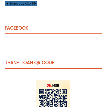
Đang truy cập: 89
FACEBOOK
THANH TOÁN QR CODE
Click vào
đây
để tham khảo học phí