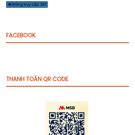
Đang truy cập: 351
FACEBOOK
THANH TOÁN QR CODE
Click vào
đây
để tham khảo học phí