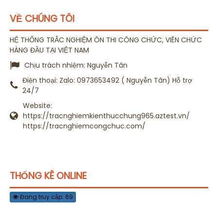
VỀ CHÚNG TÔI
HỆ THỐNG TRẮC NGHIỆM ÔN THI CÔNG CHỨC, VIÊN CHỨC
HÀNG ĐẦU TẠI VIỆT NAM
Chịu trách nhiệm:
Nguyễn Tân
Điện thoại:
Zalo: 0973653492 ( Nguyễn Tân) Hỗ trợ
24/7
Website:
https://tracnghiemkienthucchung965.aztest.vn/
https://tracnghiemcongchuc.com/
THỐNG KÊ ONLINE
Đang truy cập: 69