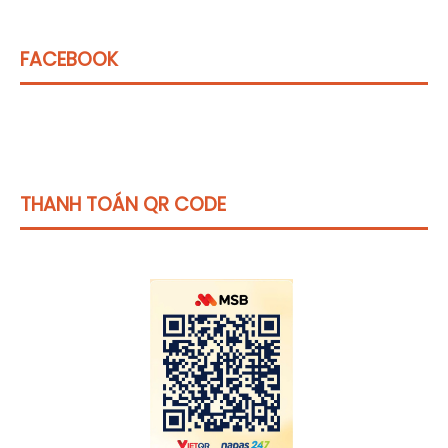
FACEBOOK
THANH TOÁN QR CODE
Click vào
đây
để tham khảo học phí