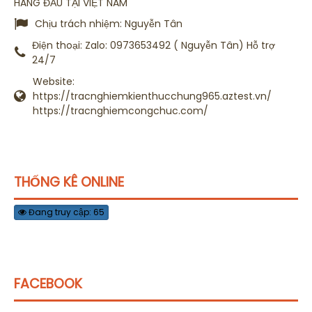
HÀNG ĐẦU TẠI VIỆT NAM
Chịu trách nhiệm:
Nguyễn Tân
Điện thoại:
Zalo: 0973653492 ( Nguyễn Tân) Hỗ trợ
24/7
Website:
https://tracnghiemkienthucchung965.aztest.vn/
https://tracnghiemcongchuc.com/
THỐNG KÊ ONLINE
Đang truy cập: 65
FACEBOOK