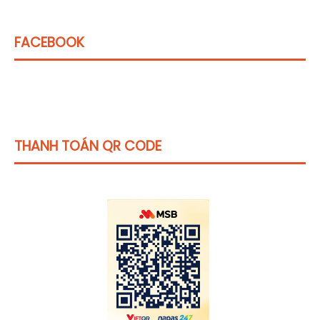
FACEBOOK
THANH TOÁN QR CODE
Click vào
đây
để tham khảo học phí