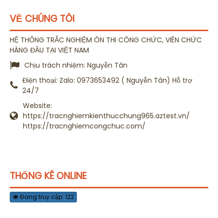
VỀ CHÚNG TÔI
HỆ THỐNG TRẮC NGHIỆM ÔN THI CÔNG CHỨC, VIÊN CHỨC
HÀNG ĐẦU TẠI VIỆT NAM
Chịu trách nhiệm:
Nguyễn Tân
Điện thoại:
Zalo: 0973653492 ( Nguyễn Tân) Hỗ trợ
24/7
Website:
https://tracnghiemkienthucchung965.aztest.vn/
https://tracnghiemcongchuc.com/
THỐNG KÊ ONLINE
Đang truy cập: 122