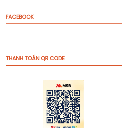
FACEBOOK
THANH TOÁN QR CODE
Click vào
đây
để tham khảo học phí