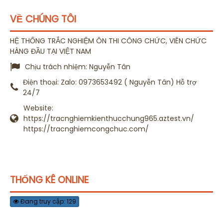
VỀ CHÚNG TÔI
HỆ THỐNG TRẮC NGHIỆM ÔN THI CÔNG CHỨC, VIÊN CHỨC
HÀNG ĐẦU TẠI VIỆT NAM
Chịu trách nhiệm:
Nguyễn Tân
Điện thoại:
Zalo: 0973653492 ( Nguyễn Tân) Hỗ trợ
24/7
Website:
https://tracnghiemkienthucchung965.aztest.vn/
https://tracnghiemcongchuc.com/
THỐNG KÊ ONLINE
Đang truy cập: 129