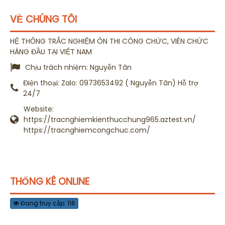
VỀ CHÚNG TÔI
HỆ THỐNG TRẮC NGHIỆM ÔN THI CÔNG CHỨC, VIÊN CHỨC
HÀNG ĐẦU TẠI VIỆT NAM
Chịu trách nhiệm:
Nguyễn Tân
Điện thoại:
Zalo: 0973653492 ( Nguyễn Tân) Hỗ trợ
24/7
Website:
https://tracnghiemkienthucchung965.aztest.vn/
https://tracnghiemcongchuc.com/
THỐNG KÊ ONLINE
Đang truy cập: 116