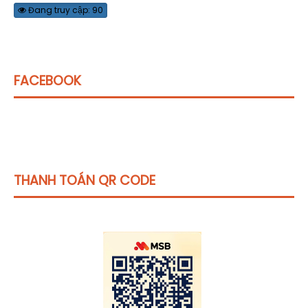
Đang truy cập: 90
FACEBOOK
THANH TOÁN QR CODE
Click vào
đây
để tham khảo học phí