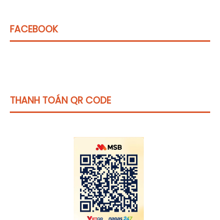
FACEBOOK
THANH TOÁN QR CODE
Click vào
đây
để tham khảo học phí