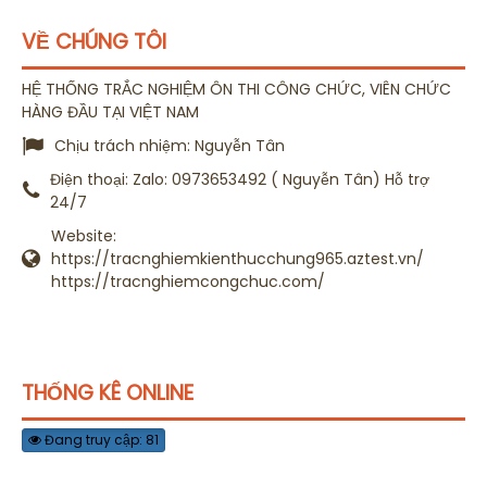
VỀ CHÚNG TÔI
HỆ THỐNG TRẮC NGHIỆM ÔN THI CÔNG CHỨC, VIÊN CHỨC
HÀNG ĐẦU TẠI VIỆT NAM
Chịu trách nhiệm:
Nguyễn Tân
Điện thoại:
Zalo: 0973653492 ( Nguyễn Tân) Hỗ trợ
24/7
Website:
https://tracnghiemkienthucchung965.aztest.vn/
https://tracnghiemcongchuc.com/
THỐNG KÊ ONLINE
Đang truy cập: 81