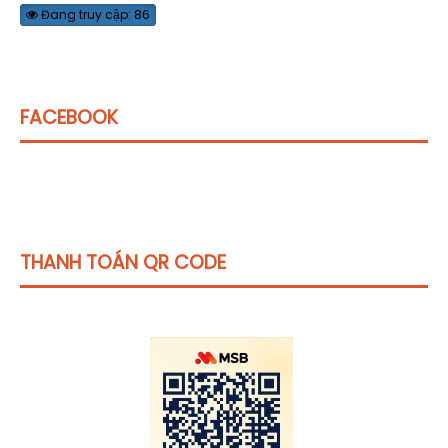
Đang truy cập: 86
FACEBOOK
THANH TOÁN QR CODE
Click vào
đây
để tham khảo học phí