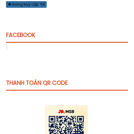
Đang truy cập: 114
FACEBOOK
THANH TOÁN QR CODE
Click vào
đây
để tham khảo học phí