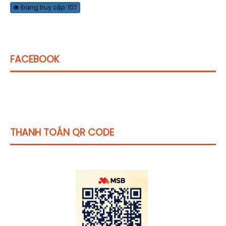
Đang truy cập: 107
FACEBOOK
THANH TOÁN QR CODE
Click vào
đây
để tham khảo học phí