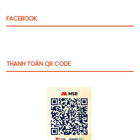
FACEBOOK
THANH TOÁN QR CODE
Click vào
đây
để tham khảo học phí