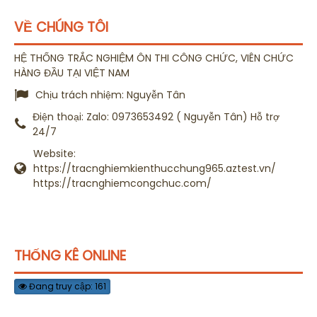
VỀ CHÚNG TÔI
HỆ THỐNG TRẮC NGHIỆM ÔN THI CÔNG CHỨC, VIÊN CHỨC
HÀNG ĐẦU TẠI VIỆT NAM
Chịu trách nhiệm:
Nguyễn Tân
Điện thoại:
Zalo: 0973653492 ( Nguyễn Tân) Hỗ trợ
24/7
Website:
https://tracnghiemkienthucchung965.aztest.vn/
https://tracnghiemcongchuc.com/
THỐNG KÊ ONLINE
Đang truy cập: 161