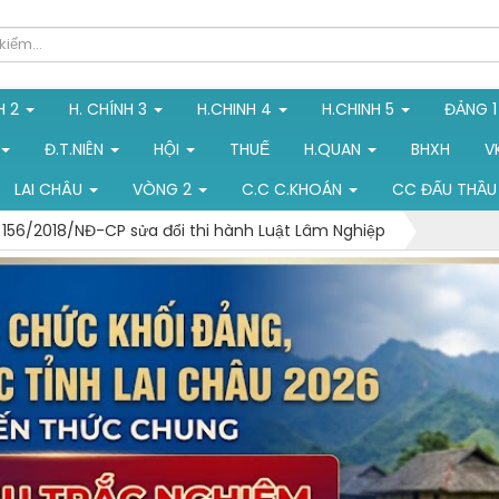
H 2
H. CHÍNH 3
H.CHINH 4
H.CHINH 5
ĐẢNG 
Đ.T.NIÊN
HỘI
THUẾ
H.QUAN
BHXH
V
LAI CHÂU
VÒNG 2
C.C C.KHOÁN
CC ĐẤU THẦU
 156/2018/NĐ-CP sửa đổi thi hành Luật Lâm Nghiệp