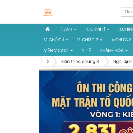
T.ANH
H. CHÍNH 1
H.CHÍN
V. CHỨC 1
V. CHỨC 2
V.CHỨC 3
VIỆN VICAST
Y TẾ
KHÁNH HÒA
Kiến thức chung 3
Nghị định