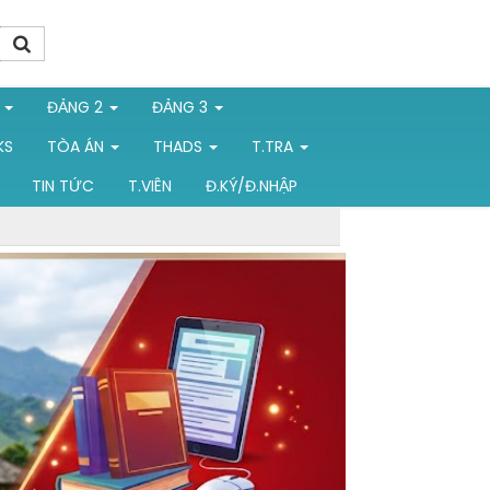
1
ĐẢNG 2
ĐẢNG 3
KS
TÒA ÁN
THADS
T.TRA
TIN TỨC
T.VIÊN
Đ.KÝ/Đ.NHẬP