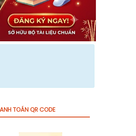
ANH TOÁN QR CODE
Click vào
đây
để tham khảo học phí