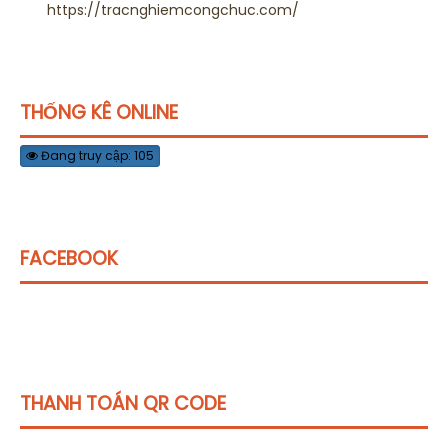
https://tracnghiemcongchuc.com/
THỐNG KÊ ONLINE
Đang truy cập: 105
FACEBOOK
THANH TOÁN QR CODE
Click vào
đây
để tham khảo học phí