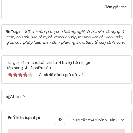
Tác giả:
tân
Tags:
tài liệu
,
trường học
,
tình huống
,
nghị định
,
tuyển dụng
,
quá
trình
,
câu hỏi
,
bao gồm
,
nội dung
,
ôn tập
,
thí sinh
,
liên hệ
,
viên chức
,
giáo dục
,
pháp luật
,
nhận định
,
phương thức
,
thực tế
,
quy định
,
cơ sở
Tổng số điểm của bài viết là: 4 trong 1 đánh giá
Xếp hạng:
4
-
1
phiếu bầu
Click để đánh giá bài viết
Chia sẻ:
Ý kiến bạn đọc