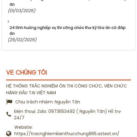
án
(01/03/2025)
24 tình huống nghiệp vụ thi công chức thư ký tòa án có đáp
án
(25/02/2025)
VỀ CHÚNG TÔI
HỆ THỐNG TRẮC NGHIỆM ÔN THI CÔNG CHỨC, VIÊN CHỨC
HÀNG ĐẦU TẠI VIỆT NAM
Chịu trách nhiệm:
Nguyễn Tân
Điện thoại:
Zalo: 0973653492 ( Nguyễn Tân) Hỗ trợ
24/7
Website:
https://tracnghiemkienthucchung965.aztest.vn/