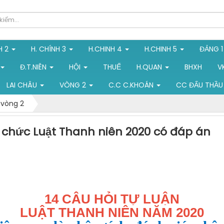
H 2
H. CHÍNH 3
H.CHINH 4
H.CHINH 5
ĐẢNG 
Đ.T.NIÊN
HỘI
THUẾ
H.QUAN
BHXH
V
LAI CHÂU
VÒNG 2
C.C C.KHOÁN
CC ĐẤU THẦU
 vòng 2
ng chức Luật Thanh niên 2020 có đáp án
14 CÂU HỎI TỰ LUẬN
LUẬT THANH NIÊN NĂM 2020