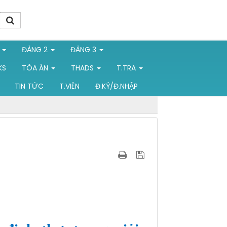
1
ĐẢNG 2
ĐẢNG 3
KS
TÒA ÁN
THADS
T.TRA
TIN TỨC
T.VIÊN
Đ.KÝ/Đ.NHẬP