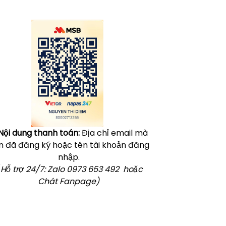
Click vào
đây
để tham khảo học phí
Nội dung thanh toán:
Địa chỉ email mà
n đã đăng ký hoặc tên tài khoản đăng
nhập.
 Hỗ trợ 24/7: Zalo 0973 653 492 hoặc
Chát Fanpage)