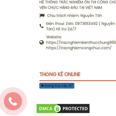
HỆ THỐNG TRẮC NGHIỆM ÔN THI CÔNG CH
VIÊN CHỨC HÀNG ĐẦU TẠI VIỆT NAM
Chịu trách nhiệm:
Nguyễn Tân
Điện thoại:
Zalo: 0973653492 ( Nguyễn
Tân) Hỗ trợ 24/7
Website:
https://tracnghiemkienthucchung965.
https://tracnghiemcongchuc.com/
THỐNG KÊ ONLINE
Đang truy cập: 87