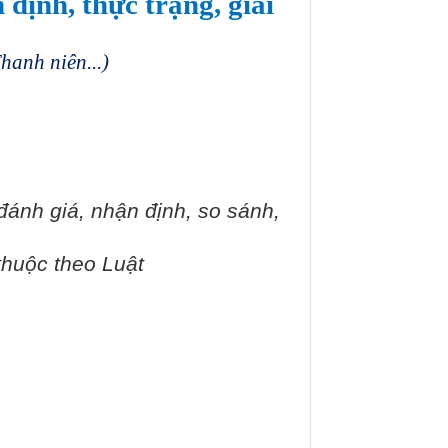
 định, thực trạng, giải
 Thanh niên
...)
 đánh giá, nhận định, so sánh,
 thuộc theo Luật