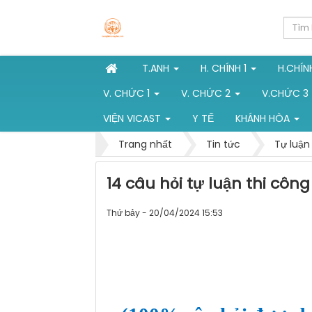
T.ANH
H. CHÍNH 1
H.CHÍN
V. CHỨC 1
V. CHỨC 2
V.CHỨC 3
VIỆN VICAST
Y TẾ
KHÁNH HÒA
Trang nhất
Tin tức
Tự luận
14 câu hỏi tự luận thi cô
Thứ bảy - 20/04/2024 15:53