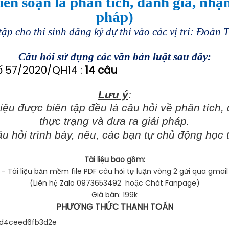
n soạn là phân tích, đánh giá, nhận
pháp)
 tập cho thí sinh đăng ký dự thi vào các vị trí: Đoàn
Câu hỏi sử dụng các văn bản luật sau đây:
số 57/2020/QH14
:
14 câu
Lưu ý
:
liệu được biên tập đều là câu hỏi về phân tích,
thực trạng và đưa ra giải pháp.
âu hỏi trình bày, nêu, các bạn tự chủ động học
Tài liệu bao gồm:
- Tài liệu bản mềm file PDF câu hỏi tự luận vòng 2 gửi qua gmail
(Liên hệ Zalo 0973653492 hoặc Chát Fanpage)
Giá bán: 199k
PHƯƠNG THỨC THANH TOÁN