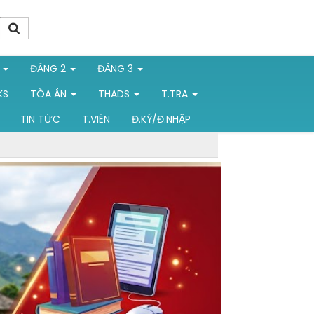
1
ĐẢNG 2
ĐẢNG 3
KS
TÒA ÁN
THADS
T.TRA
TIN TỨC
T.VIÊN
Đ.KÝ/Đ.NHẬP