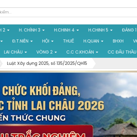
H 2
H. CHÍNH 3
H.CHINH 4
H.CHINH 5
ĐẢNG 
Đ.T.NIÊN
HỘI
THUẾ
H.QUAN
BHXH
V
LAI CHÂU
VÒNG 2
C.C C.KHOÁN
CC ĐẤU THẦU
Luật Xây dựng 2025, số 135/2025/QH15