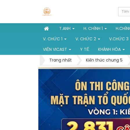
T.ANH
H. CHÍNH 1
H.CHÍN
V. CHỨC 1
V. CHỨC 2
V.CHỨC 3
VIỆN VICAST
Y TẾ
KHÁNH HÒA
Trang nhất
Kiến thức chung 5