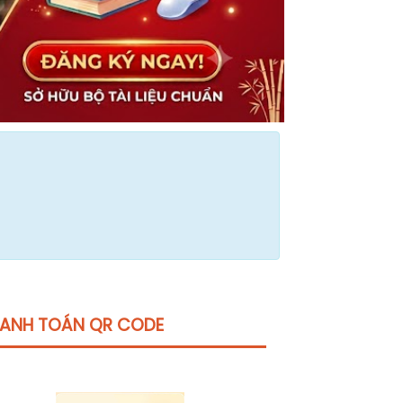
ANH TOÁN QR CODE
Click vào
đây
để tham khảo học phí