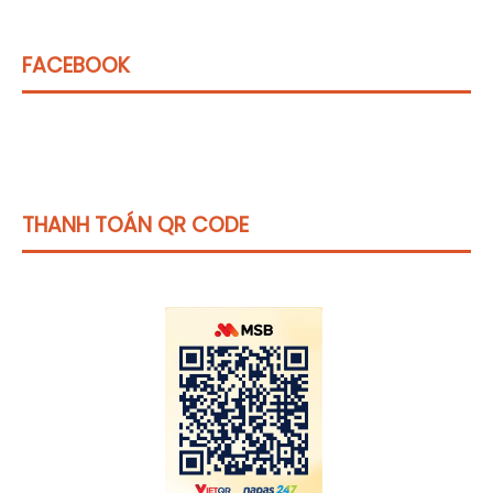
FACEBOOK
THANH TOÁN QR CODE
Click vào
đây
để tham khảo học phí