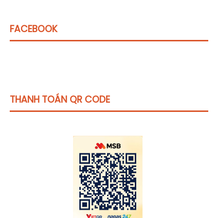
FACEBOOK
THANH TOÁN QR CODE
Click vào
đây
để tham khảo học phí