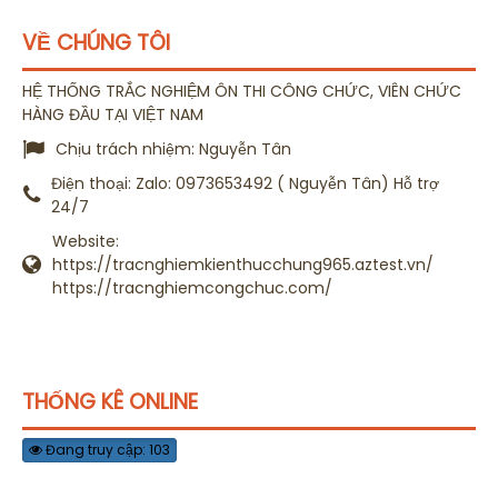
VỀ CHÚNG TÔI
HỆ THỐNG TRẮC NGHIỆM ÔN THI CÔNG CHỨC, VIÊN CHỨC
HÀNG ĐẦU TẠI VIỆT NAM
Chịu trách nhiệm:
Nguyễn Tân
Điện thoại:
Zalo: 0973653492 ( Nguyễn Tân) Hỗ trợ
24/7
Website:
https://tracnghiemkienthucchung965.aztest.vn/
https://tracnghiemcongchuc.com/
THỐNG KÊ ONLINE
Đang truy cập: 103