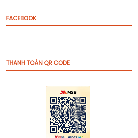
FACEBOOK
THANH TOÁN QR CODE
Click vào
đây
để tham khảo học phí